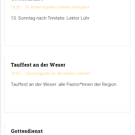
30
10:00
-
St.-Annen Kapelle | Hameln-Wangelist
AUGUST
13. Sonntag nach Trinitatis: Lektor Lühr
Tauffest an der Weser
12
15:30
-
Campingplatz an der Weser | Hameln
JUNE
Tauffest an der Weser: alle Pastor*Innen der Region
Gottesdienst
9