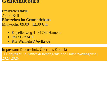
Gemeindebüro
Pfarrsekretärin
Astrid Keil
Bürozeiten im Gemeindehaus
Mittwochs: 09:00 - 12:30 Uhr
Kapellenweg 4 | 31789 Hameln
05151 / 654 11
KG.Wangelist@evlka.de
Impressum
Datenschutz
Über uns
Kontakt
© Copyright St. Annen-Kirchengemeinde Hameln-Wangelist |
2023-2026.