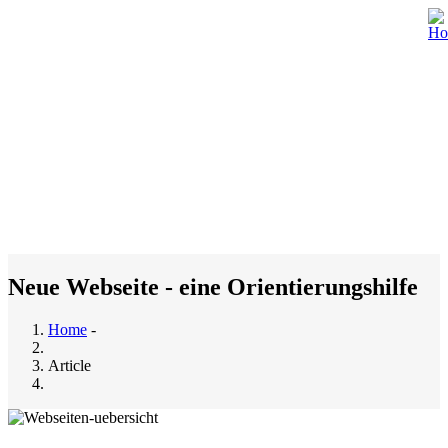
Skip
to
main
content
M
n
Neue Webseite - eine Orientierungshilfe
Home
-
Breadcrumb
Article