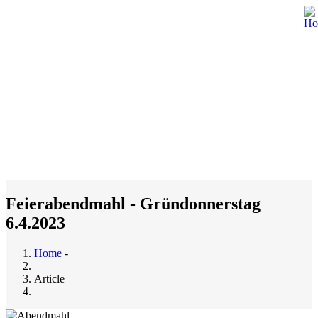
Skip
to
main
content
M
n
Feierabendmahl - Gründonnerstag
6.4.2023
Home
-
Breadcrumb
Article