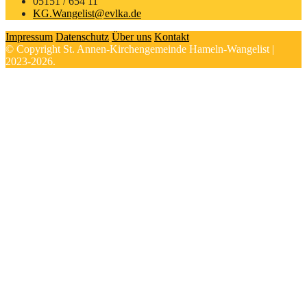
05151 / 654 11
KG.Wangelist@evlka.de
Impressum
Datenschutz
Über uns
Kontakt
© Copyright St. Annen-Kirchengemeinde Hameln-Wangelist |
2023-2026.